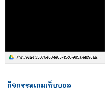
สำเนาของ 35076e08-fe85-45c0-985a-efb96aac8925.mp4
กิจกรรมเกมเก็บบอล