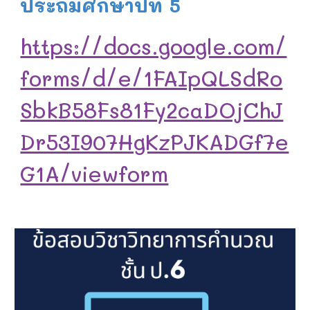
ประถมศึกษาปีที่ 5
https://docs.google.com/
forms/d/e/1FAIpQLSdRo
SbkB58Fs81Fy2caDOjChJ
Dr53I907HgKzPJKADGf7e
G1A/viewform