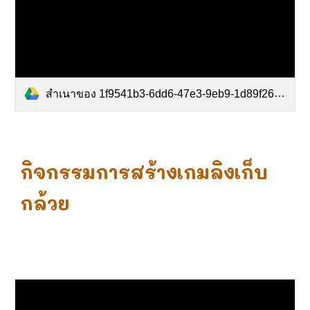
สำเนาของ 1f9541b3-6dd6-47e3-9eb9-1d89f26fd4a4.mp4
กิจกรรมการสร้างเกมลิงเก็บ
กล้วย