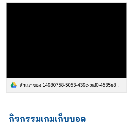
สำเนาของ 14980758-5053-439c-baf0-4535e810d2a6.mp4
กิจกรรมเกมเก็บบอล