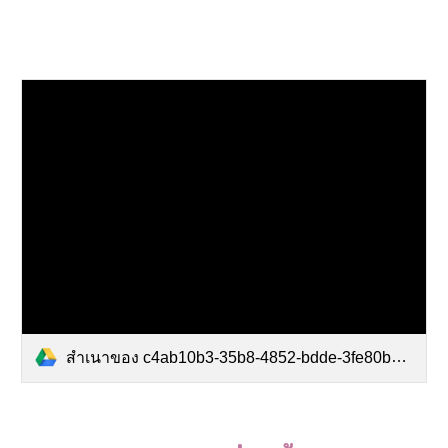
สำเนาของ c4ab10b3-35b8-4852-bdde-3fe80b3366f9.mp4